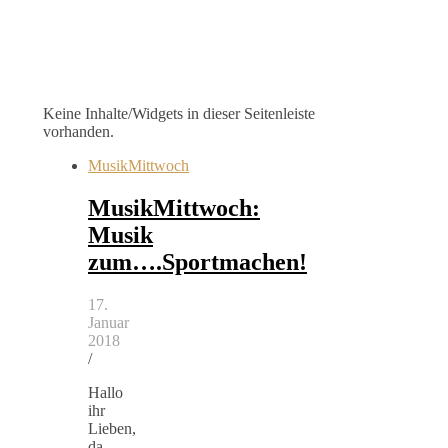
Keine Inhalte/Widgets in dieser Seitenleiste
vorhanden.
MusikMittwoch
MusikMittwoch:
Musik
zum….Sportmachen!
17.
Januar
2018
/
Hallo
ihr
Lieben,
da