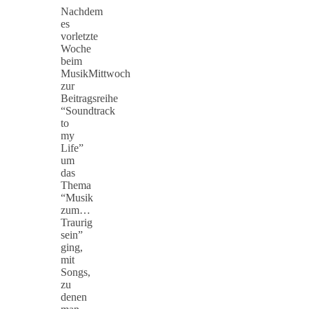
Nachdem
es
vorletzte
Woche
beim
MusikMittwoch
zur
Beitragsreihe
“Soundtrack
to
my
Life”
um
das
Thema
“Musik
zum…
Traurig
sein”
ging,
mit
Songs,
zu
denen