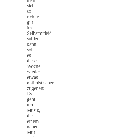
man
sich
so
richtig
gut
im
Selbstmitleid
suhlen
kann,
soll
es
diese
Woche
wieder
etwas
optimistischer
zugehen:
Es
geht
um
Musik,
die
einem
neuen
Mut