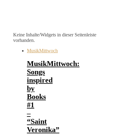
Keine Inhalte/Widgets in dieser Seitenleiste
vorhanden.
MusikMittwoch
MusikMittwoch:
Songs
inspired
by
Books
#1
–
“Saint
Veronika”