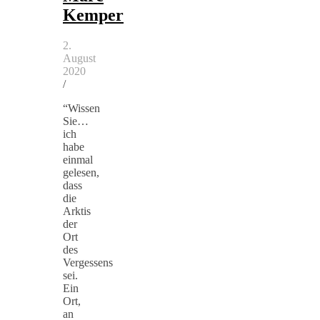
Kemper
2.
August
2020
/
“Wissen
Sie…
ich
habe
einmal
gelesen,
dass
die
Arktis
der
Ort
des
Vergessens
sei.
Ein
Ort,
an