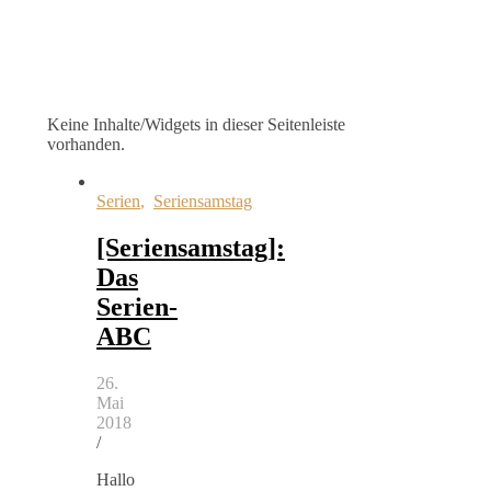
Keine Inhalte/Widgets in dieser Seitenleiste
vorhanden.
Serien
,
Seriensamstag
[Seriensamstag]:
Das
Serien-
ABC
26.
Mai
2018
/
Hallo