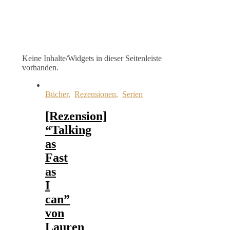
Keine Inhalte/Widgets in dieser Seitenleiste
vorhanden.
Bücher
,
Rezensionen
,
Serien
[Rezension]
“Talking
as
Fast
as
I
can”
von
Lauren