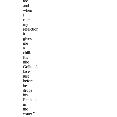
too,
and
when
I
catch
my
refelction,
it
gives
me
a
chill.
It’s
like
Gollum’s
face
just
before
he
drops
his
Precious
in
the
water.”