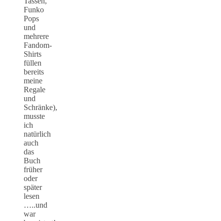
Tassen,
Funko
Pops
und
mehrere
Fandom-
Shirts
füllen
bereits
meine
Regale
und
Schränke),
musste
ich
natürlich
auch
das
Buch
früher
oder
später
lesen
…..und
war