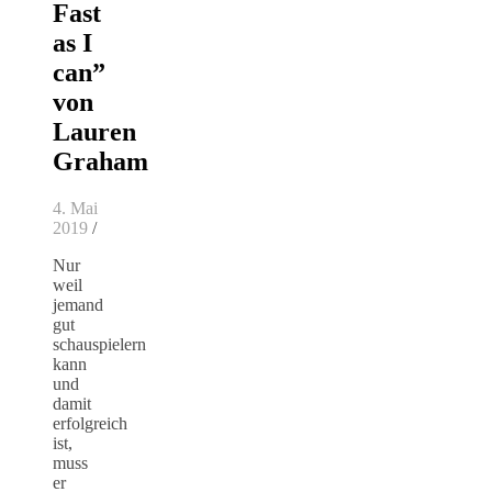
Fast
as I
can”
von
Lauren
Graham
4. Mai
2019
/
Nur
weil
jemand
gut
schauspielern
kann
und
damit
erfolgreich
ist,
muss
er