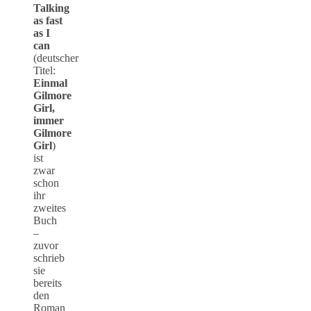
Talking
as fast
as I
can
(deutscher
Titel:
Einmal
Gilmore
Girl,
immer
Gilmore
Girl
)
ist
zwar
schon
ihr
zweites
Buch
–
zuvor
schrieb
sie
bereits
den
Roman