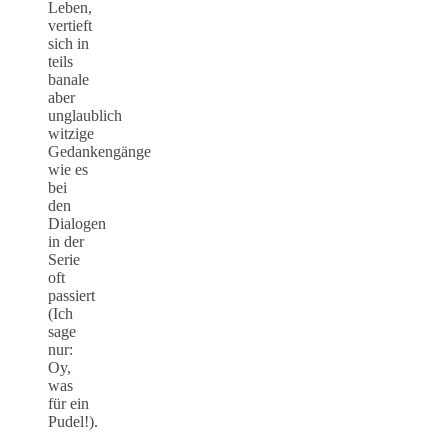
Leben,
vertieft
sich in
teils
banale
aber
unglaublich
witzige
Gedankengänge
wie es
bei
den
Dialogen
in der
Serie
oft
passiert
(Ich
sage
nur:
Oy,
was
für ein
Pudel!).