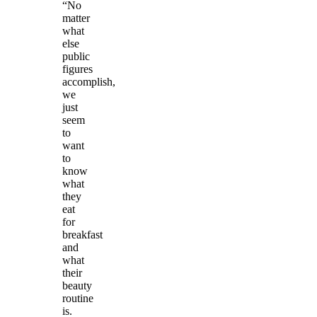
“No
matter
what
else
public
figures
accomplish,
we
just
seem
to
want
to
know
what
they
eat
for
breakfast
and
what
their
beauty
routine
is.