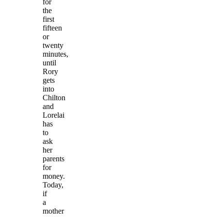
for
the
first
fifteen
or
twenty
minutes,
until
Rory
gets
into
Chilton
and
Lorelai
has
to
ask
her
parents
for
money.
Today,
if
a
mother