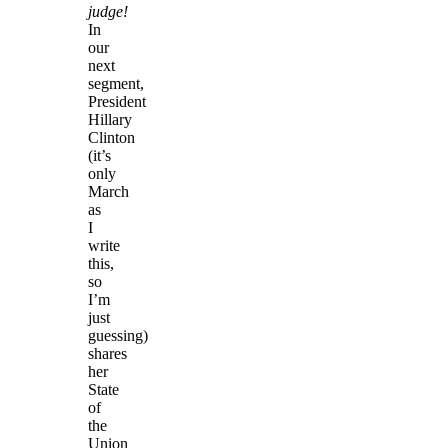
judge!
In
our
next
segment,
President
Hillary
Clinton
(it’s
only
March
as
I
write
this,
so
I’m
just
guessing)
shares
her
State
of
the
Union