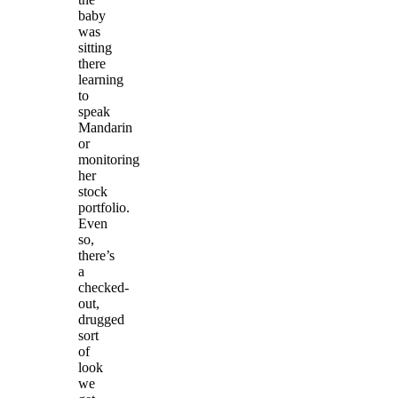
baby
was
sitting
there
learning
to
speak
Mandarin
or
monitoring
her
stock
portfolio.
Even
so,
there’s
a
checked-
out,
drugged
sort
of
look
we