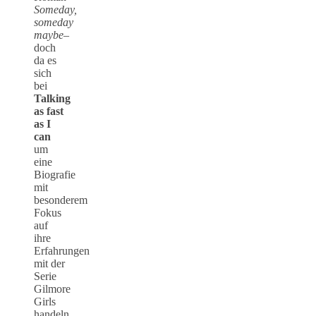
Someday,
someday
maybe
–
doch
da es
sich
bei
Talking
as fast
as I
can
um
eine
Biografie
mit
besonderem
Fokus
auf
ihre
Erfahrungen
mit der
Serie
Gilmore
Girls
handeln