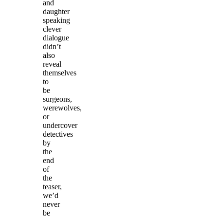
and
daughter
speaking
clever
dialogue
didn’t
also
reveal
themselves
to
be
surgeons,
werewolves,
or
undercover
detectives
by
the
end
of
the
teaser,
we’d
never
be