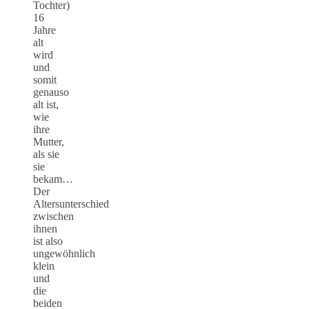
Tochter)
16
Jahre
alt
wird
und
somit
genauso
alt ist,
wie
ihre
Mutter,
als sie
sie
bekam…
Der
Altersunterschied
zwischen
ihnen
ist also
ungewöhnlich
klein
und
die
beiden