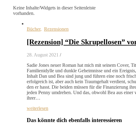
Keine Inhalte/Widgets in dieser Seitenleiste
vorhanden.
Bücher
,
Rezensionen
[Rezension] “Die Skrupellosen” vo
28. August 2021
/
Sadie Jones neuer Roman hat mich mit seinem Cover, Tite
Familienidylle und dunkle Geheimnisse und ein Ereignis,
Inhalt Dan und Bea sind jung und führen eine noch fris
erfolgreich ist, aber auch kein Traumgehalt verdient, schu
den er hasst. Die beiden müssen für die Finanzierung i
jeden Penny umdrehen. Und das, obwohl Bea aus einer w
ihrer…
weiterlesen
Das könnte dich ebenfalls interessieren