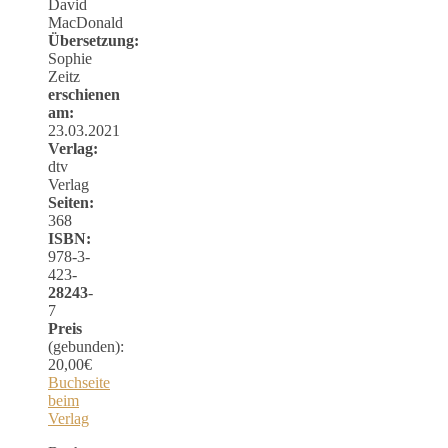
David
MacDonald
Übersetzung:
Sophie
Zeitz
erschienen
am:
23.03.2021
Verlag:
dtv
Verlag
Seiten:
368
ISBN:
978-3-
423-
28243
-
7
Preis
(gebunden):
20,00€
Buchseite
beim
Verlag