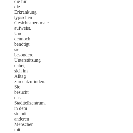
die für
die
Erkrankung
typischen
Gesichtsmerkmale
aufweist.
Und
dennoch
benötigt
sie
besondere
Unterstützung
dabei,
sich im
Alltag
zurechtzufinden.
Sie
besucht
das
Stadtteilzentrum,
in dem
sie mit
anderen
Menschen
mit