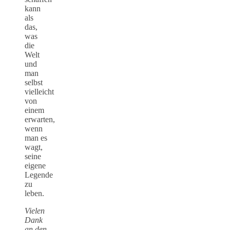
kann
als
das,
was
die
Welt
und
man
selbst
vielleicht
von
einem
erwarten,
wenn
man es
wagt,
seine
eigene
Legende
zu
leben.
Vielen
Dank
an den