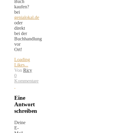
Buch
kaufen?
bei
genialokal.de
oder
direkt
bei der
Buchhandlung
vor
Ort!
Loading
Likes...
Von
Ricy
0
Kommentare
Eine
Antwort
schreiben
Deine
E-