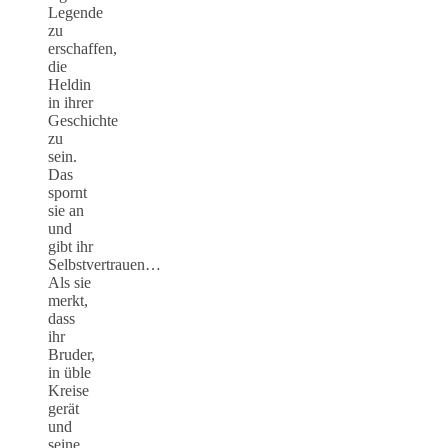
Legende
zu
erschaffen,
die
Heldin
in ihrer
Geschichte
zu
sein.
Das
spornt
sie an
und
gibt ihr
Selbstvertrauen…
Als sie
merkt,
dass
ihr
Bruder,
in üble
Kreise
gerät
und
seine