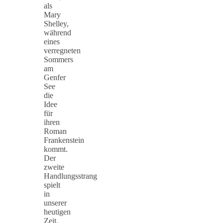
als
Mary
Shelley,
während
eines
verregneten
Sommers
am
Genfer
See
die
Idee
für
ihren
Roman
Frankenstein
kommt.
Der
zweite
Handlungsstrang
spielt
in
unserer
heutigen
Zeit.