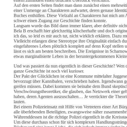
einem zumindest einen örtlichen Überblick verschafft.
Auf den ersten Seiten findet man dann zunächst einen mehrseiti
einer Unmenge an Charakteren aufwartet, deren genaue Identit
Buches enthüllen. Diese Vielzahl an Charakteren hat mich am A
schwer einen Zugang zur Geschichte finden konnte.
Langsam wurde das Bild dann immer klarer, aber definitiv nicht
Bela B erschafft hier gleichzeitig klischeehafte und doch origin
ich das, so leid es mir auch tut, nicht wirklich erklären. Dazu 
Vielleicht erlangen diese Stereotype ihre Originalität einfach du
eingefahrenes Leben plötzlich komplett auf denn Kopf stellen un
lässt es sich am besten beschreiben. Die Ereignisse in Scharno
etwas marginalisierte Leben in der heruntergekommenen Kleinst
Und was passiert da nun eigentlich in dieser Geschichte? Wen d
ganze Geschichte ist noch viel kurioser.
Der Pakt der Glücklichen ist eine Kommune mittelalter Juggese
bevorzugt über Kannibalen, verschrieben haben. Irgendwann g
greifen müssen. Dabei kommen sie beinahe dem Bund skeptische
Verschwörungstheoretiker, die glauben, das Netzwerk einer 
haben, deren Agenten auszuschalten… Je verrückter die Theorie
lauten.
Bei einem Polizeieinsatz mit Hilfe von Vertretern einer Art 
alle überlebenden Beteiligten, zwangsweise näher zusammenbri
Währenddessen ist die richtige Polizei eigentlich in die Kreissta
Um diese durchaus schon für sich komplexen Handlungsstränge