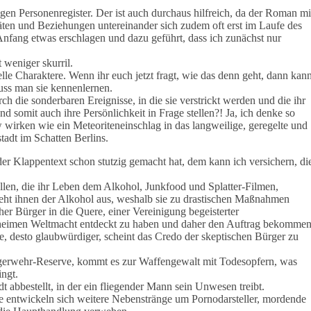
gen Personenregister. Der ist auch durchaus hilfreich, da der Roman mi
äten und Beziehungen untereinander sich zudem oft erst im Laufe des
nfang etwas erschlagen und dazu geführt, dass ich zunächst nur
 weniger skurril.
elle Charaktere. Wenn ihr euch jetzt fragt, wie das denn geht, dann kan
muss man sie kennenlernen.
rch die sonderbaren Ereignisse, in die sie verstrickt werden und die ihr
d somit auch ihre Persönlichkeit in Frage stellen?! Ja, ich denke so
w wirken wie ein Meteoriteneinschlag in das langweilige, geregelte und
adt im Schatten Berlins.
er Klappentext schon stutzig gemacht hat, dem kann ich versichern, di
llen, die ihr Leben dem Alkohol, Junkfood und Splatter-Filmen,
eht ihnen der Alkohol aus, weshalb sie zu drastischen Maßnahmen
r Bürger in die Quere, einer Vereinigung begeisterter
geheimen Weltmacht entdeckt zu haben und daher den Auftrag bekomme
, desto glaubwürdiger, scheint das Credo der skeptischen Bürger zu
Bürgerwehr-Reserve, kommt es zur Waffengewalt mit Todesopfern, was
ngt.
dt abbestellt, in der ein fliegender Mann sein Unwesen treibt.
 entwickeln sich weitere Nebenstränge um Pornodarsteller, mordende