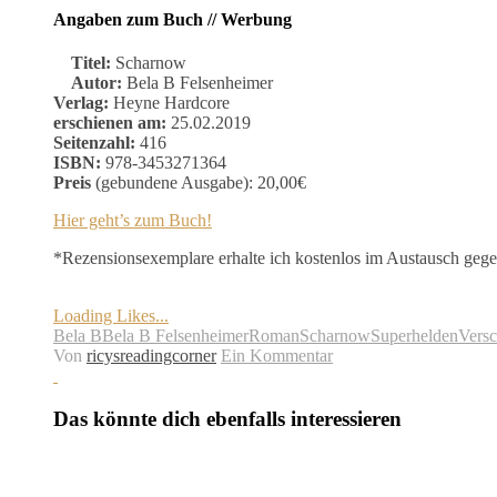
Angaben zum Buch // Werbung
Titel:
Scharnow
Autor:
Bela B Felsenheimer
Verlag:
Heyne Hardcore
erschienen am:
25.02.2019
Seitenzahl:
416
ISBN:
978-3453271364
Preis
(gebundene Ausgabe): 20,00€
Hier geht’s zum Buch!
*Rezensionsexemplare erhalte ich kostenlos im Austausch geg
Loading Likes...
Bela B
Bela B Felsenheimer
Roman
Scharnow
Superhelden
Vers
Von
ricysreadingcorner
Ein Kommentar
Das könnte dich ebenfalls interessieren