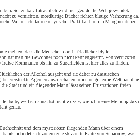
raben. Scheinbar. Tatsächlich wird hier gerade die Welt gewendet:
macht zu vernichten, mordlustige Bücher richten blutige Verheerung an
er mehr. Wenn sich dann ein syrischer Praktikant für ein Mangamädchen
e meinen, dass die Menschen dort in friedlicher Idylle
dann hat man die Bewohner noch nicht kennengelernt. Von verrückten
ürdige Kommunen bis hin zu Superhelden ist hier alles zu finden.
ücklichen der Alkohol ausgeht und sie daher zu drastischen
abe, versteckte Agenten auszuschalten, um eine geheime Weltmacht in
ie Stadt und ein fliegender Mann lässt seinen Frustrationen freien
det hatte, weil ich zunächst nicht wusste, wie ich meine Meinung dazu
nicht genau.
Buchschnitt und dem mysteriösen fliegenden Mann über einem
Einbands befindet sich zudem eine skizzierte Karte von Scharnow, was