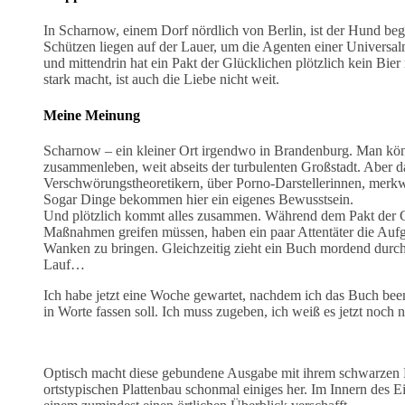
In Scharnow, einem Dorf nördlich von Berlin, ist der Hund beg
Schützen liegen auf der Lauer, um die Agenten einer Universal
und mittendrin hat ein Pakt der Glücklichen plötzlich kein Bi
stark macht, ist auch die Liebe nicht weit.
Meine Meinung
Scharnow – ein kleiner Ort irgendwo in Brandenburg. Man könnt
zusammenleben, weit abseits der turbulenten Großstadt. Aber 
Verschwörungstheoretikern, über Porno-Darstellerinnen, merkw
Sogar Dinge bekommen hier ein eigenes Bewusstsein.
Und plötzlich kommt alles zusammen. Während dem Pakt der Gl
Maßnahmen greifen müssen, haben ein paar Attentäter die Aufg
Wanken zu bringen. Gleichzeitig zieht ein Buch mordend durch d
Lauf…
Ich habe jetzt eine Woche gewartet, nachdem ich das Buch been
in Worte fassen soll. Ich muss zugeben, ich weiß es jetzt noch 
Optisch macht diese gebundene Ausgabe mit ihrem schwarzen 
ortstypischen Plattenbau schonmal einiges her. Im Innern des 