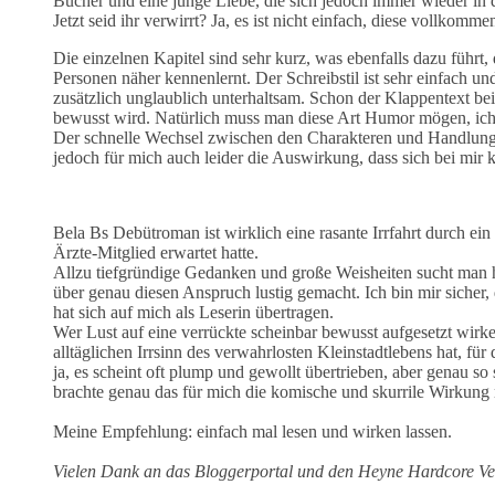
Bücher und eine junge Liebe, die sich jedoch immer wieder i
Jetzt seid ihr verwirrt? Ja, es ist nicht einfach, diese vollko
Die einzelnen Kapitel sind sehr kurz, was ebenfalls dazu führt
Personen näher kennenlernt. Der Schreibstil ist sehr einfach u
zusätzlich unglaublich unterhaltsam. Schon der Klappentext be
bewusst wird. Natürlich muss man diese Art Humor mögen, ich 
Der schnelle Wechsel zwischen den Charakteren und Handlungs
jedoch für mich auch leider die Auswirkung, dass sich bei mir ke
Bela Bs Debütroman ist wirklich eine rasante Irrfahrt durch ei
Ärzte-Mitglied erwartet hatte.
Allzu tiefgründige Gedanken und große Weisheiten sucht man hi
über genau diesen Anspruch lustig gemacht. Ich bin mir sicher
hat sich auf mich als Leserin übertragen.
Wer Lust auf eine verrückte scheinbar bewusst aufgesetzt wi
alltäglichen Irrsinn des verwahrlosten Kleinstadtlebens hat, für 
ja, es scheint oft plump und gewollt übertrieben, aber genau so
brachte genau das für mich die komische und skurrile Wirkung 
Meine Empfehlung: einfach mal lesen und wirken lassen.
Vielen Dank an das Bloggerportal und den Heyne Hardcore Verl