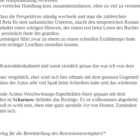
n die Haupthandlung verweben.
mmen verrückte Handlung kurz zusammenzufassen, ohne zu viel zu verraten
, dass die Perspektiven ständig wechseln und man die zahlreichen
nd Bela Bs stets sarkastischer Unterton, macht den temporeichen Roman
inhaltet einen witzigen Hinweis, der einem erst beim Lesen des Buches
persönlich finde ihn grandios.
strängen führt zwar zu einem zu einem schnellen Erzähltempo hatte
in richtiger Lesefluss einstellen konnte.
n Kuriositätenkabinett und somit ziemlich genau das was ich von dem
er vergeblich, eher wird sich hier oftmals mit dem genauen Gegenteil
, dass der Autor sehr viel Spaß beim Schreiben hatte und das wiederum
rkende Action-Verschwörungs-Superhelden-Story gepaart mit dem
den ist
Scharnow
definitiv das Richtige. Es ist vollkommen abgedreht,
 soll es wohl sein, eben eine ganz spezielle Art von Humor. Zumindest
mit sich.
ag für die Bereitstellung des Rezensionsexemplars!*