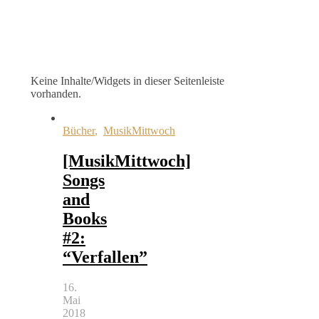
Keine Inhalte/Widgets in dieser Seitenleiste
vorhanden.
Bücher
,
MusikMittwoch
[MusikMittwoch]
Songs
and
Books
#2:
“Verfallen”
16.
Mai
2018