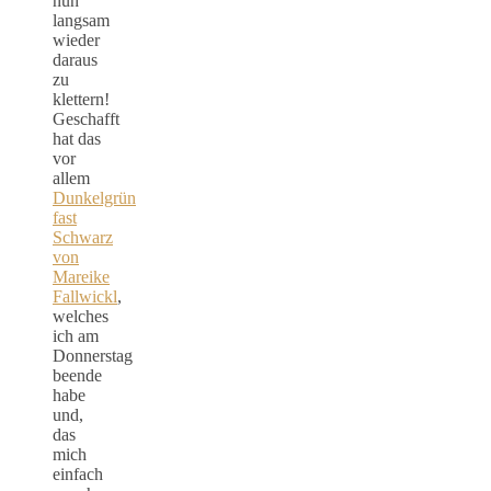
nun
langsam
wieder
daraus
zu
klettern!
Geschafft
hat das
vor
allem
Dunkelgrün
fast
Schwarz
von
Mareike
Fallwickl
,
welches
ich am
Donnerstag
beende
habe
und,
das
mich
einfach