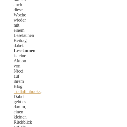
auch
diese
Woche
wieder
mit
einem
Leselaunen-
Beitrag
dabei.
Leselaunen
ist eine
Aktion
von
Nicci
auf
ihrem
Blog
Trallafittibooks
.
Dabei
geht es
darum,
einen
kleinen
Rückblick