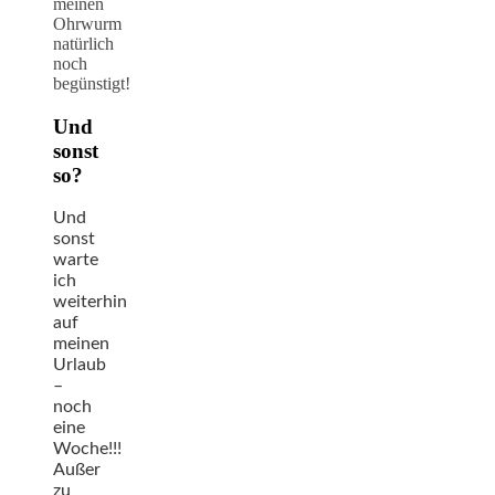
meinen
Ohrwurm
natürlich
noch
begünstigt!
Und
sonst
so?
Und
sonst
warte
ich
weiterhin
auf
meinen
Urlaub
–
noch
eine
Woche!!!
Außer
zu