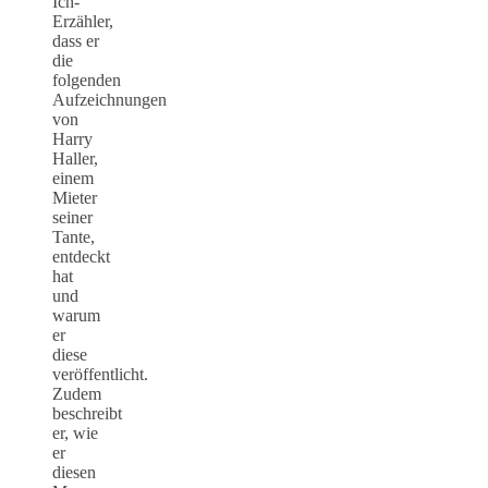
Ich-
Erzähler,
dass er
die
folgenden
Aufzeichnungen
von
Harry
Haller,
einem
Mieter
seiner
Tante,
entdeckt
hat
und
warum
er
diese
veröffentlicht.
Zudem
beschreibt
er, wie
er
diesen