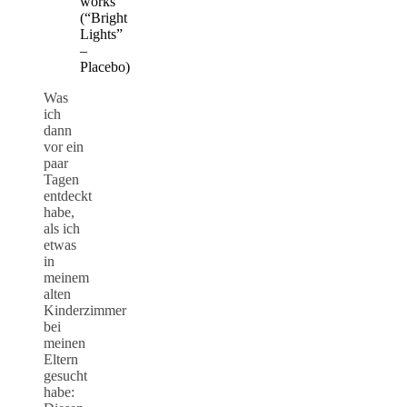
works”
(“Bright
Lights”
–
Placebo)
Was
ich
dann
vor ein
paar
Tagen
entdeckt
habe,
als ich
etwas
in
meinem
alten
Kinderzimmer
bei
meinen
Eltern
gesucht
habe: