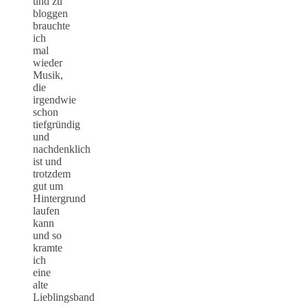
und zu
bloggen
brauchte
ich
mal
wieder
Musik,
die
irgendwie
schon
tiefgründig
und
nachdenklich
ist und
trotzdem
gut um
Hintergrund
laufen
kann
und so
kramte
ich
eine
alte
Lieblingsband