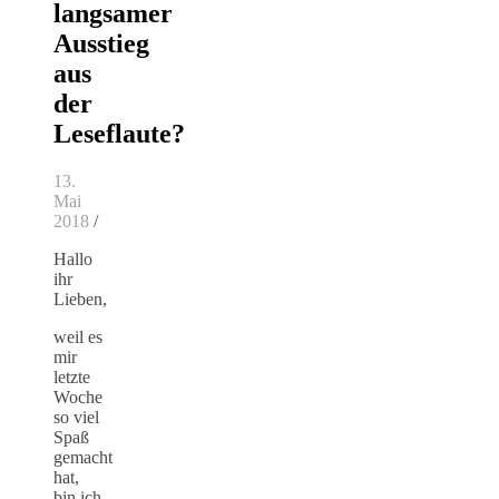
langsamer
Ausstieg
aus
der
Leseflaute?
13.
Mai
2018
/
Hallo
ihr
Lieben,
weil es
mir
letzte
Woche
so viel
Spaß
gemacht
hat,
bin ich