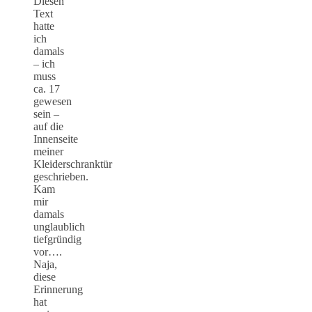
Diesen
Text
hatte
ich
damals
– ich
muss
ca. 17
gewesen
sein –
auf die
Innenseite
meiner
Kleiderschranktür
geschrieben.
Kam
mir
damals
unglaublich
tiefgründig
vor….
Naja,
diese
Erinnerung
hat