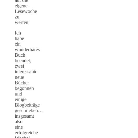
auf die
eigene
Lesewoche
zu
werfen.
Ich
habe
ein
wunderbares
Buch
beendet,
zwei
interessante
neue
Bücher
begonnen
und
einige
Blogbeiträge
geschrieben…
insgesamt
also
eine
erfolgreiche