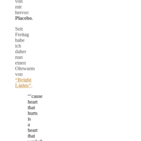
von
mir
hervor:
Placebo
.
Seit
Freitag
habe
ich
daher
nun
einen
Ohrwurm
von
“Bright
Lights”
.
“’cause
heart
that
hurts
is
a
heart
that