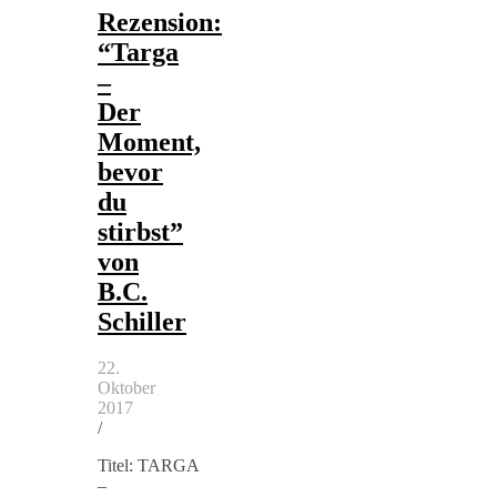
Rezension:
“Targa
–
Der
Moment,
bevor
du
stirbst”
von
B.C.
Schiller
22.
Oktober
2017
/
Titel: TARGA
–