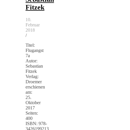
Fitzek
10.
Februar
2018
/
Titel:
Flugangst
7a
Autor:
Sebastian
Fitzek
Verlag:
Droemer
erschienen
am:
25.
Oktober
2017
Seiten:
400
ISBN: 978-
3426199213