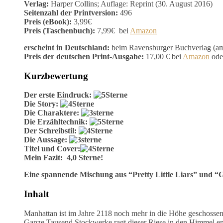
Verlag:
Harper Collins; Auflage: Reprint (30. August 2016)
Seitenzahl der Printversion:
496
Preis (eBook):
3,99€
Preis (Taschenbuch):
7,99€ bei
Amazon
erscheint in Deutschland:
beim Ravensburger Buchverlag (am
Preis der deutschen Print-Ausgabe:
17,00 € bei
Amazon
ode
Kurzbewertung
Der erste Eindruck:
Die Story:
Die Charaktere:
Die Erzähltechnik:
Der Schreibstil:
Die Aussage:
Titel und Cover:
Mein Fazit: 4,0 Sterne!
Eine spannende Mischung aus “Pretty Little Liars” und “Gos
Inhalt
Manhattan ist im Jahre 2118 noch mehr in die Höhe geschosse
Ganze Tausend Stockwerke ragt dieser Riese in den Himmel e