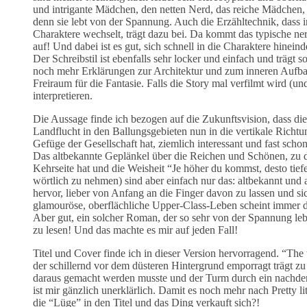
und intrigante Mädchen, den netten Nerd, das reiche Mädchen, 
denn sie lebt von der Spannung. Auch die Erzähltechnik, dass 
Charaktere wechselt, trägt dazu bei. Da kommt das typische 
auf! Und dabei ist es gut, sich schnell in die Charaktere hinei
Der Schreibstil ist ebenfalls sehr locker und einfach und trägt 
noch mehr Erklärungen zur Architektur und zum inneren Aufba
Freiraum für die Fantasie. Falls die Story mal verfilmt wird (un
interpretieren.
Die Aussage finde ich bezogen auf die Zukunftsvision, dass 
Landflucht in den Ballungsgebieten nun in die vertikale Richtu
Gefüge der Gesellschaft hat, ziemlich interessant und fast schon 
Das altbekannte Geplänkel über die Reichen und Schönen, zu 
Kehrseite hat und die Weisheit “Je höher du kommst, desto tie
wörtlich zu nehmen) sind aber einfach nur das: altbekannt und a
hervor, lieber von Anfang an die Finger davon zu lassen und s
glamouröse, oberflächliche Upper-Class-Leben scheint immer da
Aber gut, ein solcher Roman, der so sehr von der Spannung leb
zu lesen! Und das machte es mir auf jeden Fall!
Titel und Cover finde ich in dieser Version hervorragend. “Th
der schillernd vor dem düsteren Hintergrund emporragt trägt z
daraus gemacht werden musste und der Turm durch ein nachde
ist mir gänzlich unerklärlich. Damit es noch mehr nach Pretty l
die “Lüge” in den Titel und das Ding verkauft sich?!