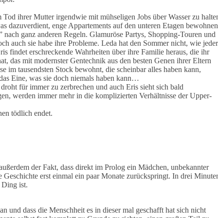
 Tod ihrer Mutter irgendwie mit mühseligen Jobs über Wasser zu halte
 was dazuverdient, enge Appartements auf den unteren Etagen bewohnen
rs” nach ganz anderen Regeln. Glamuröse Partys, Shopping-Touren und
ch auch sie habe ihre Probleme. Leda hat den Sommer nicht, wie jeder
ris findet erschreckende Wahrheiten über ihre Familie heraus, die ihr
at, das mit modernster Gentechnik aus den besten Genen ihrer Eltern
e im tausendsten Stock bewohnt, die scheinbar alles haben kann,
 das Eine, was sie doch niemals haben kann…
droht für immer zu zerbrechen und auch Eris sieht sich bald
n, werden immer mehr in die komplizierten Verhältnisse der Upper-
nen tödlich endet.
 außerdem der Fakt, dass direkt im Prolog ein Mädchen, unbekannter
die Geschichte erst einmal ein paar Monate zurückspringt. In drei Minute
Ding ist.
an und dass die Menschheit es in dieser mal geschafft hat sich nicht