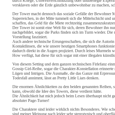
durch Kriege, Umweltverschmutzung oder unüberlegte Experimen
versklaven oder die Erde gänzlich unbewohnbar zu machen, sch
Der Tower macht dennoch das soziale Gefälle der Bewohner M
Superreichen, in der Mitte tummelt sich die Mittelschicht und 
schaffen, das Geld für die Miete rechtzeitig zusammenzukrat
Der Tower ist somit eine Welt für sich, deren Bewohner ihn nu
nachgebildet, sogar die Parks finden sich im Turm wieder. Die 
Vorstellung fasziniert.
Auch andere technische Errungenschaften, die sich die Autorin 
Kontaktlinsen, die wie unsere heutigen Smartphones funktionie
dadurch direkt in die Augen projiziert. Durch leises Murmeln 
How verfügt, hat diese für sich sogar mit einer illegalen künstlic
Von diesem Setting und dem ganzen technischen Firlefanz einma
Gossip Girl-Reihe, sogar die Charakter-Konstellation erinnerte
Lügen und Intrigen. Die Ausmaße, die das Ganze mit Erpressu
Todesfall annimmt, lässt an Pretty Little Liars denken.
Die enormen Ähnlichkeiten zu den beiden genannten Reihen, sorg
kann, obwohl die Idee des Towers, diese verdient hätte.
Die Ähnlichkeit hat mich jedoch beim Lesen überhaupt nicht g
absoluter Page-Turner!
Die Charaktere sind leider wirklich nichts Besonderes. Wie sch
sind meiner Meinung nach leider sehr stereotypisch und oberfl