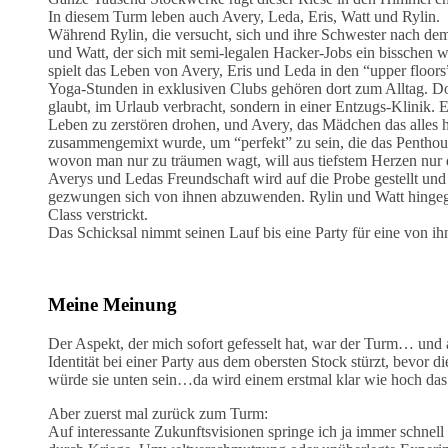
In diesem Turm leben auch Avery, Leda, Eris, Watt und Rylin.
Während Rylin, die versucht, sich und ihre Schwester nach dem
und Watt, der sich mit semi-legalen Hacker-Jobs ein bisschen
spielt das Leben von Avery, Eris und Leda in den “upper floo
Yoga-Stunden in exklusiven Clubs gehören dort zum Alltag. Do
glaubt, im Urlaub verbracht, sondern in einer Entzugs-Klinik. E
Leben zu zerstören drohen, und Avery, das Mädchen das alles h
zusammengemixt wurde, um “perfekt” zu sein, die das Penthous
wovon man nur zu träumen wagt, will aus tiefstem Herzen nur
Averys und Ledas Freundschaft wird auf die Probe gestellt und 
gezwungen sich von ihnen abzuwenden. Rylin und Watt hingege
Class verstrickt.
Das Schicksal nimmt seinen Lauf bis eine Party für eine von ih
Meine Meinung
Der Aspekt, der mich sofort gefesselt hat, war der Turm… und
Identität bei einer Party aus dem obersten Stock stürzt, bevor 
würde sie unten sein…da wird einem erstmal klar wie hoch das 
Aber zuerst mal zurück zum Turm:
Auf interessante Zukunftsvisionen springe ich ja immer schnell 