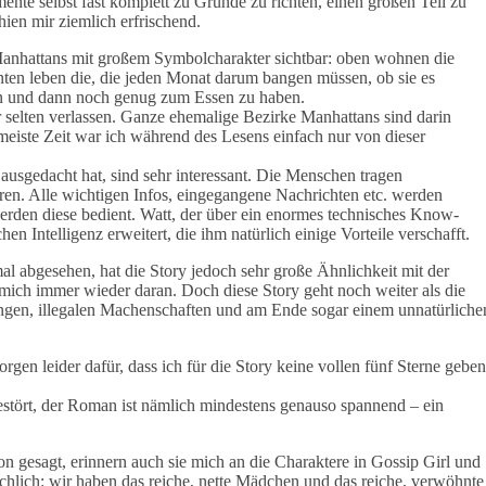
te selbst fast komplett zu Grunde zu richten, einen großen Teil zu
ien mir ziemlich erfrischend.
anhattans mit großem Symbolcharakter sichtbar: oben wohnen die
unten leben die, die jeden Monat darum bangen müssen, ob sie es
zen und dann noch genug zum Essen zu haben.
r selten verlassen. Ganze ehemalige Bezirke Manhattans sind darin
meiste Zeit war ich während des Lesens einfach nur von dieser
ausgedacht hat, sind sehr interessant. Die Menschen tragen
ren. Alle wichtigen Infos, eingegangene Nachrichten etc. werden
werden diese bedient. Watt, der über ein enormes technisches Know-
hen Intelligenz erweitert, die ihm natürlich einige Vorteile verschafft.
l abgesehen, hat die Story jedoch sehr große Ähnlichkeit mit der
 mich immer wieder daran. Doch diese Story geht noch weiter als die
ngen, illegalen Machenschaften und am Ende sogar einem unnatürliche
en leider dafür, dass ich für die Story keine vollen fünf Sterne geben
estört, der Roman ist nämlich mindestens genauso spannend – ein
on gesagt, erinnern auch sie mich an die Charaktere in Gossip Girl und
ächlich: wir haben das reiche, nette Mädchen und das reiche, verwöhnte