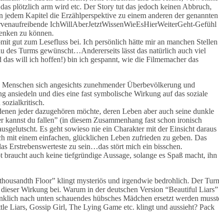
das plötzlich arm wird etc. Der Story tut das jedoch keinen Abbruch,
in jedem Kapitel die Erzählperspektive zu einem anderen der genannten
nervenaufreibende IchWillAberJetztWissenWieEsHierWeiterGeht-Gefühl
ndenken zu können.
somit gut zum Lesefluss bei. Ich persönlich hätte mir an manchen Stellen
u des Turms gewünscht…Andererseits lässt das natürlich auch viel
d das will ich hoffen!) bin ich gespannt, wie die Filmemacher das
die Menschen sich angesichts zunehmender Überbevölkerung und
ng ansiedeln und dies eine fast symbolische Wirkung auf das soziale
sozialkritisch.
denen jeder dazugehören möchte, deren Leben aber auch seine dunkle
fer kannst du fallen” (in diesem Zusammenhang fast schon ironisch
usgelutscht. Es geht sowieso nie ein Charakter mit der Einsicht daraus
ich mit einem einfachen, glücklichen Leben zufrieden zu geben. Das
s Erstrebenswerteste zu sein…das stört mich ein bisschen.
t braucht auch keine tiefgründige Aussage, solange es Spaß macht, ihn
e thousandth Floor” klingt mysteriös und irgendwie bedrohlich. Der Tur
u dieser Wirkung bei. Warum in der deutschen Version “Beautiful Liars”
nklich nach unten schauendes hübsches Mädchen ersetzt werden musst
ittle Liars, Gossip Girl, The Lying Game etc. klingt und aussieht? Pack