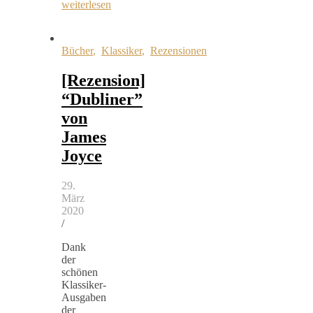
weiterlesen
Bücher
,
Klassiker
,
Rezensionen
[Rezension]
“Dubliner”
von
James
Joyce
29.
März
2020
/
Dank
der
schönen
Klassiker-
Ausgaben
der