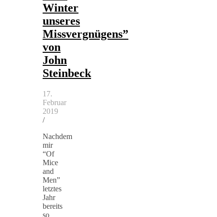
Winter
unseres
Missvergnügens”
von
John
Steinbeck
17.
Februar
2019
/
Nachdem
mir
“Of
Mice
and
Men”
letztes
Jahr
bereits
so