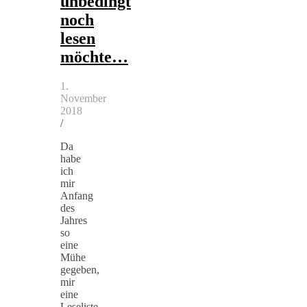
unbedingt
noch
lesen
möchte…
1.
November
2018
/
Da
habe
ich
mir
Anfang
des
Jahres
so
eine
Mühe
gegeben,
mir
eine
Leseliste