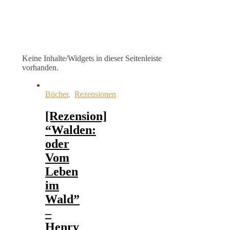
Keine Inhalte/Widgets in dieser Seitenleiste
vorhanden.
Bücher
,
Rezensionen
[Rezension]
“Walden:
oder
Vom
Leben
im
Wald”
–
Henry