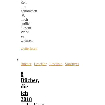
Zeit
nun
gekommen
ist,
mich
endlich
diesem
Werk
zu
widmen.
weiterlesen
Bücher
,
Lesejahr
,
Leseliste
,
Sonstiges
8
Bücher,
die
ich
2018