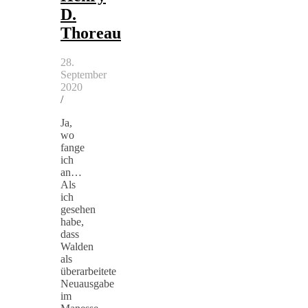
D.
Thoreau
28.
September
2020
/
Ja,
wo
fange
ich
an…
Als
ich
gesehen
habe,
dass
Walden
als
überarbeitete
Neuausgabe
im